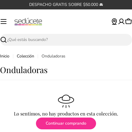
Saltar
DESPACHO GRATIS SOBRE $50.000 🚘
al
contenido
C
Buscar
Inicio
Colección
Onduladoras
C
Onduladoras
o
l
e
c
Lo sentimos, no hay productos en esta colección.
c
Continuar comprando
i