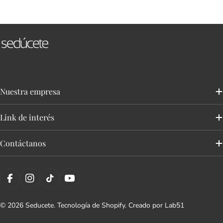
ó
n
:
Nuestra empresa
Link de interés
Contáctanos
Facebook
Instagram
tiktok
YouTube
© 2026
Seducete
.
Tecnología de Shopify
. Creado por
Lab51