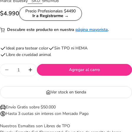
Marca:
Bluesky
SKU:
5mlJM08
Precio Profesionales $4490
Precio
$4.990
Ir a Registrarme →
habitual
Descubre este producto en nuestra
página mayorista
.
Ideal para testear color
Sin TPO ni HEMA
Libre de crueldad animal
Cantidad
Agregar al carro
Disminuir cantidad para Esmalte Gel 5 ml JM08
Aumentar cantidad para Esmalte Gel 5 
Ver stock en tienda
Envío Gratis sobre $50.000
Hasta 3 cuotas sin interes con Mercado Pago
Nuestros Esmaltes son Libres de TPO