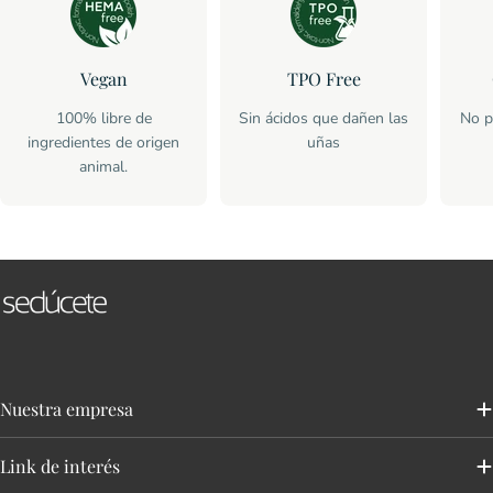
Vegan
TPO Free
100% libre de
Sin ácidos que dañen las
No p
ingredientes de origen
uñas
animal.
Nuestra empresa
Link de interés