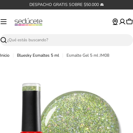
Saltar
DESPACHO GRATIS SOBRE $50.000 🚘
al
contenido
C
Buscar
Inicio
Bluesky Esmaltes 5 ml
Esmalte Gel 5 ml JM08
Abrir medios 0 en modal